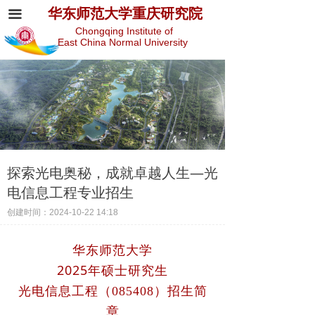
华东师范大学重庆研究院
끀
Chongqing Institute of
East China Normal University
探索光电奥秘，成就卓越人生—光
电信息工程专业招生
创建时间：
2024-10-22
14:18
华东师范大学
2025年硕士研究生
光电信息工
程
（085408）招生
简
章