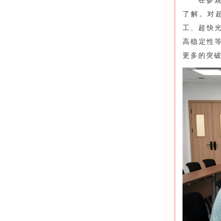
在参
了解。对
工、超快
高稳定性
更多的突