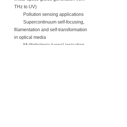
THz to UV)
Pollution sensing applications
Supercontinuum self-focusing,
filamentation and self-transformation
in optical media
Multiphotonic tunnel ionisation,
excitation of super-excited states of
molecules in strong femtosecond
laser field
Material processing and
waveguide writing by ultrafast
intense lasers
上一篇：
无
下一篇：
无